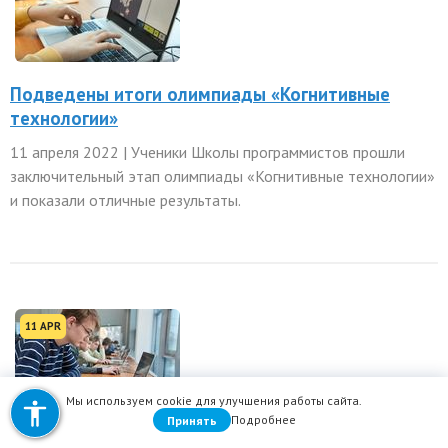
ить межбуквенное
ить межстрочное
Подведены итоги олимпиады «Когнитивные
технологии»
ить межстрочное
11 апреля 2022 | Ученики Школы программистов прошли
заключительный этап олимпиады «Когнитивные технологии»
ровать цвета
и показали отличные результаты.
 серого
нуть ссылки
11 APR
 курсор
к для чтения
Мы используем cookie для улучшения работы сайта.
ить анимации
Подробнее
Принять
Ученики МШП получили дипломы Всесибирской