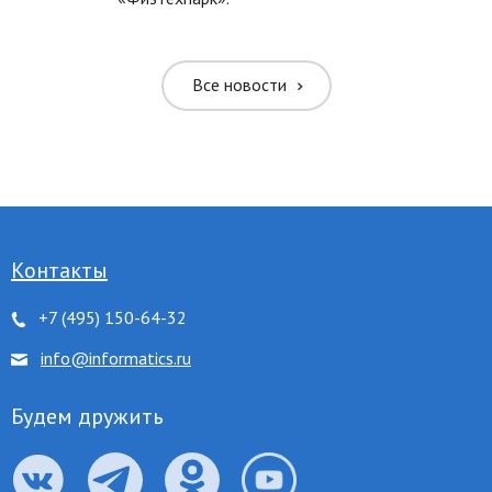
ть межбуквенное
Все новости
ить межбуквенное
ить межстрочное
ить межстрочное
Контакты
+7 (495) 150-64-32
ровать цвета
info@informatics.ru
 серого
Будем дружить
нуть ссылки
 курсор