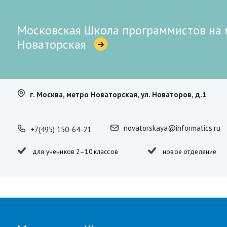
Московская Школа программистов на 
Новаторская
г. Москва, метро Новаторская, ул. Новаторов, д.1
novatorskaya@informatics.ru
+7(495) 150-64-21
для учеников 2–10 классов
новое отделение