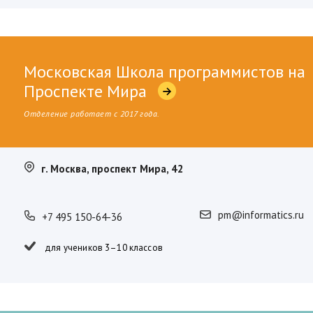
Московская Школа программистов на
Проспекте Мира
Отделение работает с 2017 года.
г. Москва, проспект Мира, 42
pm@informatics.ru
+7 495 150-64-36
для учеников 3–10 классов