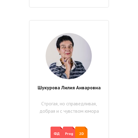
Шукурова Лилия Анваровна
Строгая, но справедливая,
добрая и с чувством юмора
ФД
Prog
2D