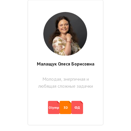
Малащук Олеся Борисовна
Молодая, энергичная и
любящая сложные задачки
Olymp
3D
ФД