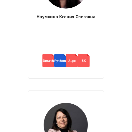
Наумкина Ксения Олеговна
Dmath
Python
Algo
БК