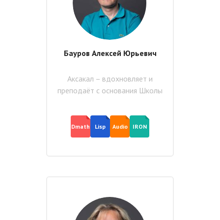
Бауров Алексей Юрьевич
Аксакал – вдохновляет и
преподаёт с основания Школы
Dmath
Lisp
Audio
IRON