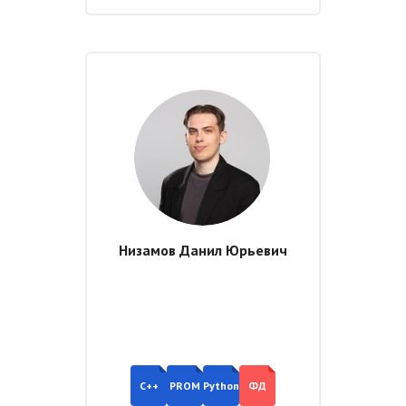
Низамов Данил Юрьевич
ть размер текста
ть размер текста
ть межбуквенное
C++
PROM
Python
ФД