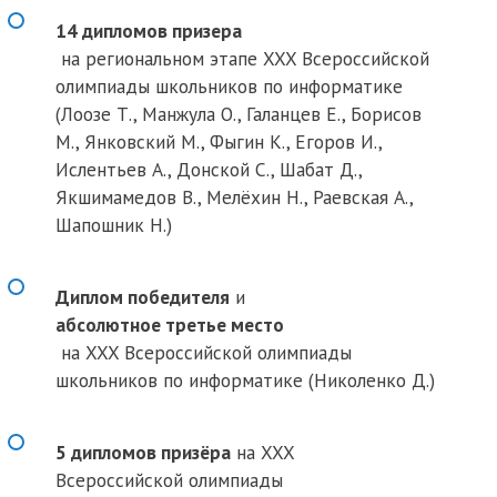
14 дипломов призера
на региональном этапе XXX Всероссийской
олимпиады школьников по информатике
(Лоозе Т., Манжула О., Галанцев Е., Борисов
М., Янковский М., Фыгин К., Егоров И.,
Ислентьев А., Донской С., Шабат Д.,
Якшимамедов В., Мелёхин Н., Раевская А.,
Шапошник Н.)
Диплом победителя
и
абсолютное третье место
на XXX Всероссийской олимпиады
школьников по информатике (Николенко Д.)
5 дипломов призёра
на XXX
Всероссийской олимпиады