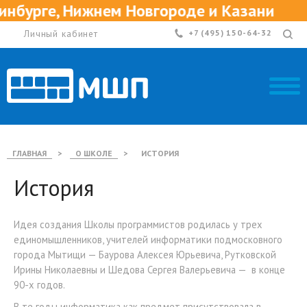
ем Новгороде и Казани
Приглаша
Личный кабинет
+7 (495) 150-64-32
ГЛАВНАЯ
>
О ШКОЛЕ
>
ИСТОРИЯ
История
Идея создания Школы программистов родилась у трех
единомышленников, учителей информатики подмосковного
города Мытищи — Баурова Алексея Юрьевича, Рутковской
Ирины Николаевны и Шедова Сергея Валерьевича — в конце
90-х годов.
В те годы информатика как предмет присутствовала в