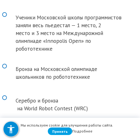
ить межбуквенное
Ученики Московской школы программистов
ить межстрочное
заняли весь пьедестал — 1 место, 2
место и 3 место на Междунарожной
олимпиаде «Innopolis Open» по
ить межстрочное
робототехнике
ровать цвета
Бронза на Московской олимпиаде
 серого
школьников по робототехнике
нуть ссылки
Серебро и бронза
 курсор
на World Robot Contest (WRC)
к для чтения
Мы используем cookie для улучшения работы сайта.
ить анимации
Подробнее
Принять