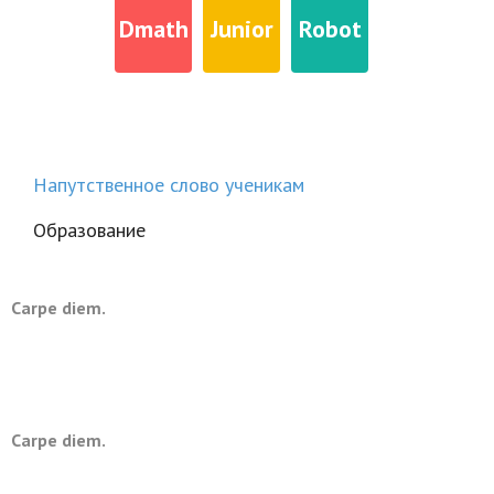
Dmath
Junior
Robot
Напутственное слово ученикам
Образование
ть размер текста
Carpe diem.
ть размер текста
ть межбуквенное
Carpe diem.
ить межбуквенное