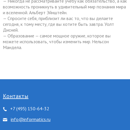
— Никогда не рассматривайте учебу как обязательство, а как
возможность проникнуть в удивительный мир познания мира
ть размер текста
и вселенной. Альберт Эйнштейн.
— Спросите себя, приблизит ли вас то, что вы делаете
сегодня, к тому месту, где вы хотите быть завтра. Уолт
ть размер текста
Дисней.
— Образование — самое мощное оружие, которое вы
ть межбуквенное
можете использовать, чтобы изменить мир. Нельсон
Мандела.
ить межбуквенное
ить межстрочное
ить межстрочное
Контакты
+7 (495) 150-64-32
ровать цвета
info@informatics.ru
 серого