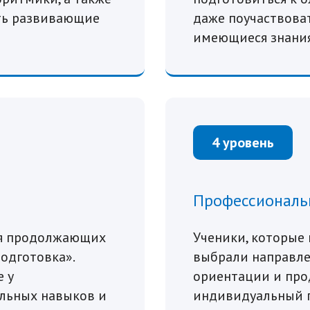
ать развивающие
даже поучаствоват
имеющиеся знания 
4 уровень
Профессиональ
ля продолжающих
Ученики, которые 
подготовка».
выбрали направл
е у
ориентации и пр
льных навыков и
индивидуальный п