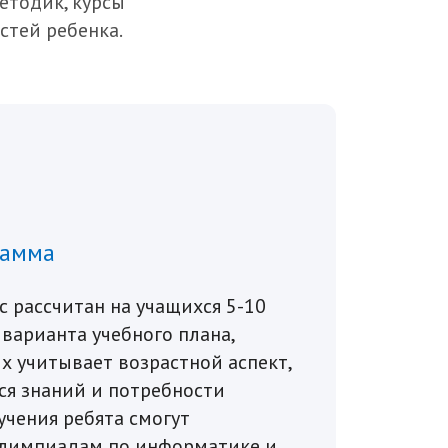
етодик, курсы
стей ребенка.
рамма
рс рассчитан на учащихся 5-10
 варианта учебного плана,
х учитывает возрастной аспект,
я знаний и потребности
бучения ребята смогут
олимпиадам по информатике и