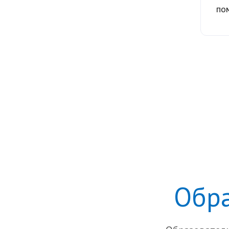
по
Обра