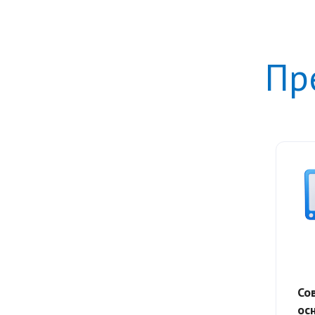
Пр
Со
ос