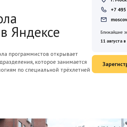
+7 495
ола
moscow
в Яндексе
Ближайшие э
кола программистов открывает
дразделения, которое занимается
Зарегист
огиям по специальной трёхлетней