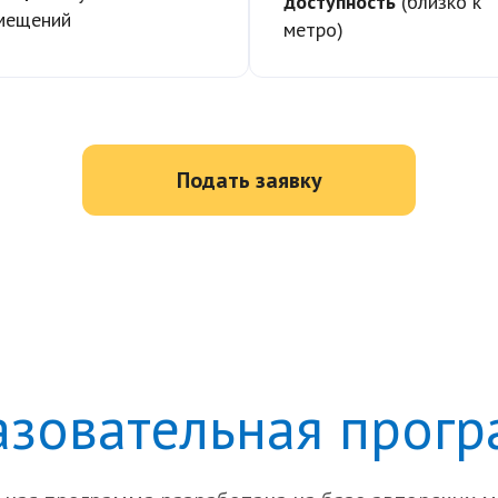
доступность
(близко к
мещений
метро)
Подать заявку
зовательная прог