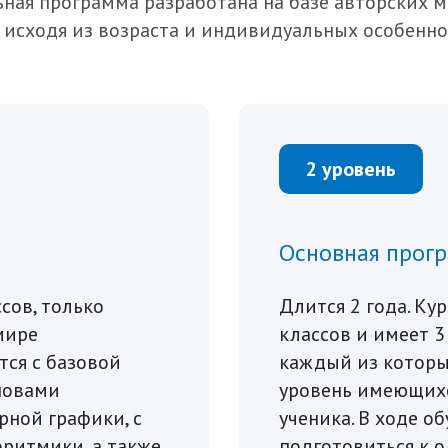
ная программа разработана на базе авторских м
исходя из возраста и индивидуальных особенно
2 уровень
Основная прог
сов, только
Длится 2 года. Ку
мире
классов и имеет 3
тся с базовой
каждый из которы
новами
уровень имеющихс
ной графики, с
ученика. В ходе о
ритмики, а также
подготовиться к 