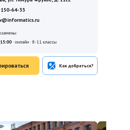
 150-64-33
@informatics.ru
кзамены:
рироваться
Как добраться?