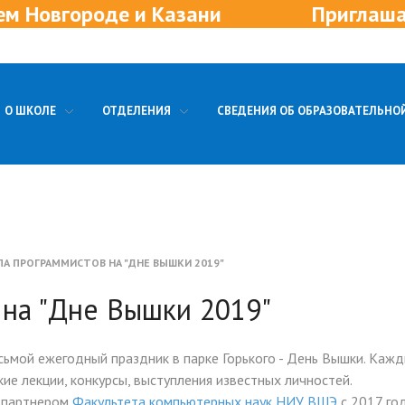
Приглашаем в новые отделения 
О ШКОЛЕ
ОТДЕЛЕНИЯ
СВЕДЕНИЯ ОБ ОБРАЗОВАТЕЛЬНО
А ПРОГРАММИСТОВ НА "ДНЕ ВЫШКИ 2019"
на "Дне Вышки 2019"
ьмой ежегодный праздник в парке Горького - День Вышки. Кажд
ие лекции, конкурсы, выступления известных личностей.
м партнером
Факультета компьютерных наук НИУ ВШЭ
с 2017 го