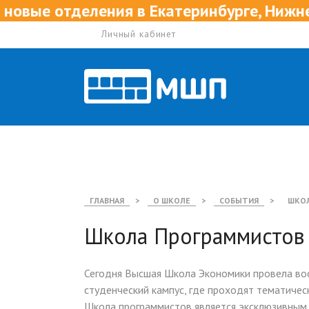
атеринбурге, Нижнем Новгороде и Казани
Личный кабинет
ГЛАВНАЯ
>
О ШКОЛЕ
>
СОБЫТИЯ
>
ШКОЛ
Школа Программистов 
Сегодня Высшая Школа Экономики провела вос
студенческий кампус, где проходят тематическ
Школа программистов является эксклюзивны