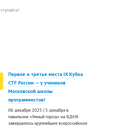
тступайте!
Первое и третье места IX Кубка
Дмитри
15
CTF России — у учеников
образо
NOV
Московской школы
школы 
программистов!
15 нояб
директо
06 декабря 2025 | 5 декабря в
програм
павильоне «Умный город» на ВДНХ
отвечае
завершилось крупнейшее всероссийское