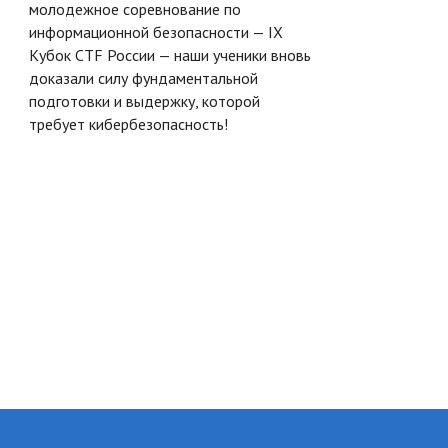
образов
молодежное соревнование по
интегра
информационной безопасности — IX
экосист
Кубок CTF России — наши ученики вновь
доказали силу фундаментальной
подготовки и выдержку, которой
требует кибербезопасность!