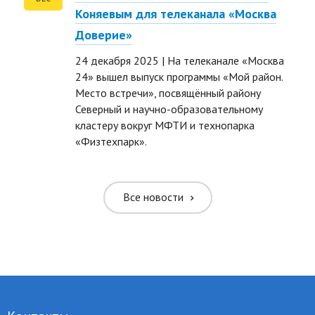
Коняевым для телеканала «Москва
Доверие»
24 декабря 2025 | На телеканале «Москва
24» вышел выпуск программы «Мой район.
Место встречи», посвящённый району
Северный и научно-образовательному
ть размер текста
кластеру вокруг МФТИ и технопарка
«Физтехпарк».
ть размер текста
ть межбуквенное
Все новости
ить межбуквенное
ить межстрочное
ить межстрочное