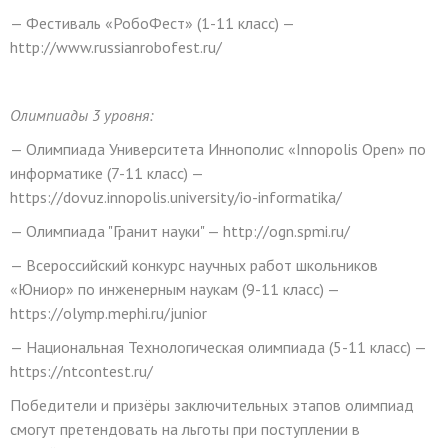
— Фестиваль «РобоФест» (1-11 класс) —
http://www.russianrobofest.ru/
Олимпиады 3 уровня:
— Олимпиада Университета Иннополис «Innopolis Open» по
информатике (7-11 класс) —
https://dovuz.innopolis.university/io-informatika/
— Олимпиада "Гранит науки" — http://ogn.spmi.ru/
— Всероссийский конкурс научных работ школьников
«Юниор» по инженерным наукам (9-11 класс) —
https://olymp.mephi.ru/junior
— Национальная Технологическая олимпиада (5-11 класс) —
https://ntcontest.ru/
Победители и призёры заключительных этапов олимпиад
смогут претендовать на льготы при поступлении в