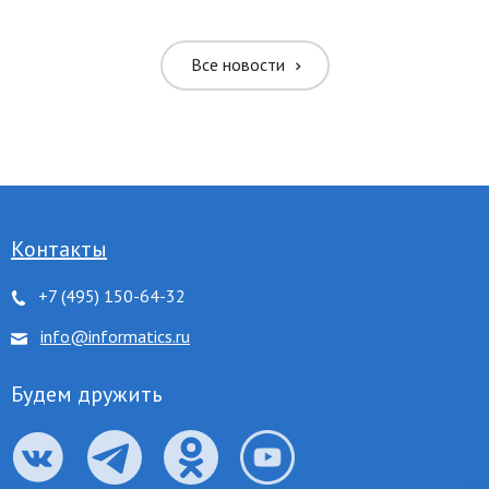
ть межбуквенное
Все новости
ить межбуквенное
ить межстрочное
ить межстрочное
Контакты
+7 (495) 150-64-32
ровать цвета
info@informatics.ru
 серого
Будем дружить
нуть ссылки
 курсор