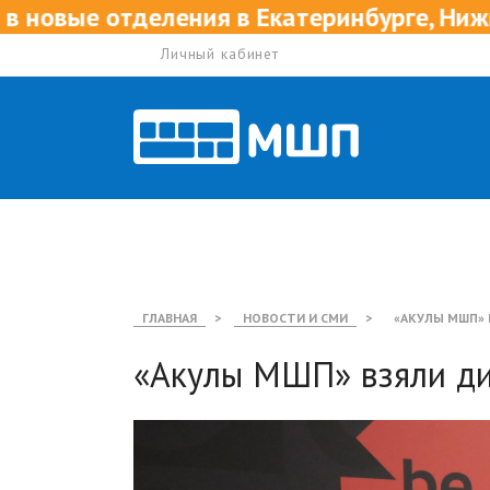
еления в Екатеринбурге, Нижнем Новгоро
Личный кабинет
ГЛАВНАЯ
>
НОВОСТИ И СМИ
>
«АКУЛЫ МШП» 
«Акулы МШП» взяли д