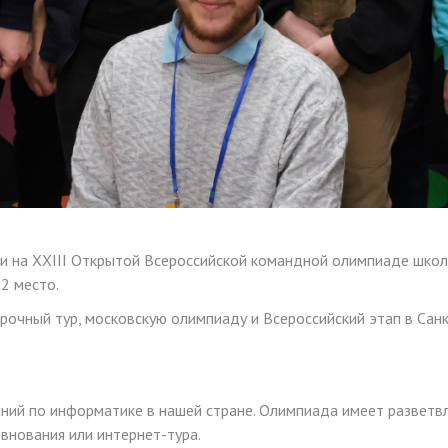
ни на XXIII Открытой Всероссийской командной олимпиаде шко
2 место.
рочный тур, московскую олимпиаду и Всероссийский этап в Сан
ий по информатике в нашей стране. Олимпиада имеет разветвл
внования или интернет-тура.