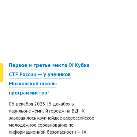
Первое и третье места IX Кубка
Дмитри
15
CTF России — у учеников
образо
NOV
Московской школы
школы 
программистов!
15 нояб
директо
06 декабря 2025 | 5 декабря в
програм
павильоне «Умный город» на ВДНХ
отвечае
завершилось крупнейшее всероссийское
образов
молодежное соревнование по
интегра
информационной безопасности — IX
экосист