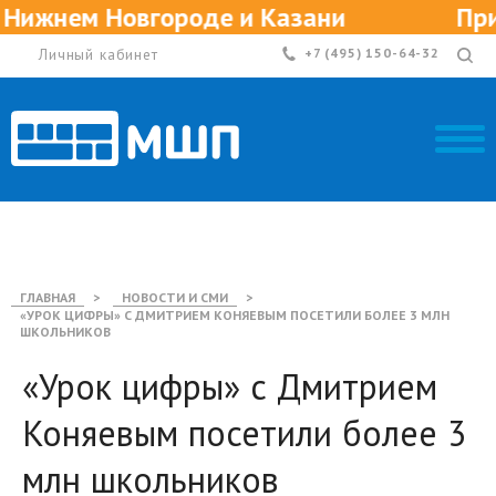
Нижнем Новгороде и Казани
Пригл
Личный кабинет
+7 (495) 150-64-32
ГЛАВНАЯ
>
НОВОСТИ И СМИ
>
«УРОК ЦИФРЫ» С ДМИТРИЕМ КОНЯЕВЫМ ПОСЕТИЛИ БОЛЕЕ 3 МЛН
ШКОЛЬНИКОВ
«Урок цифры» с Дмитрием
Коняевым посетили более 3
млн школьников