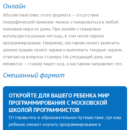
Онлайн
Абсолютный плюс этого формата — отсутствие
географической привязки: можно стажироваться в любой
компании мира из дома. При онлайн-стажировке
используются разные методы, в том числе парное
программирование. Например, наставник может включить
демонстрацию своего экрана и выполнить текущие задачи,
отвечая на вопросы стажера. На следующий день они
меняются — стажер пишет код, а наставник направляет его.
Смешанный формат
ОТКРОЙТЕ ДЛЯ ВАШЕГО РЕБЕНКА МИР
ПРОГРАММИРОВАНИЯ С МОСКОВСКОЙ
ШКОЛОЙ ПРОГРАММИСТОВ
Оттправьтесь в образовательное путешествие, где ваш
ребенок сможет изучать программирование в