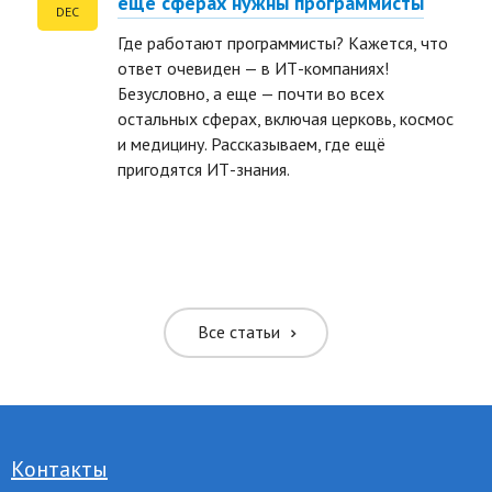
еще сферах нужны программисты
DEC
Где работают программисты? Кажется, что
ответ очевиден — в ИТ-компаниях!
Безусловно, а еще — почти во всех
остальных сферах, включая церковь, космос
и медицину. Рассказываем, где ещё
ть размер текста
пригодятся ИТ-знания.
ть размер текста
ть межбуквенное
ить межбуквенное
Все статьи
ить межстрочное
ить межстрочное
Контакты