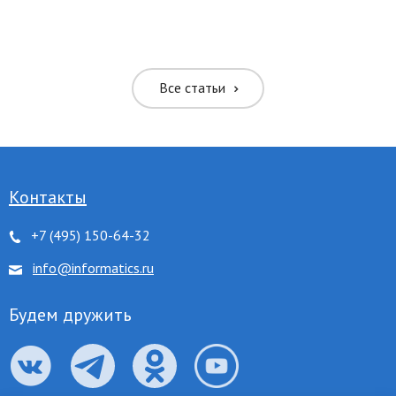
ть межбуквенное
ить межбуквенное
Все статьи
ить межстрочное
ить межстрочное
Контакты
+7 (495) 150-64-32
ровать цвета
info@informatics.ru
 серого
Будем дружить
нуть ссылки
 курсор