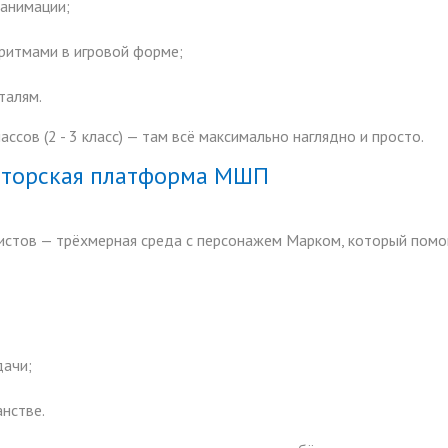
 анимации;
оритмами в игровой форме;
талям.
ссов (2 - 3 класс) — там всё максимально наглядно и просто.
 авторская платформа МШП
стов — трёхмерная среда с персонажем Марком, который помог
дачи;
нстве.