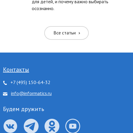
для детей, и почему важно выбирать
осознанно.
ть межбуквенное
ить межбуквенное
Все статьи
ить межстрочное
ить межстрочное
Контакты
+7 (495) 150-64-32
ровать цвета
info@informatics.ru
 серого
Будем дружить
нуть ссылки
 курсор