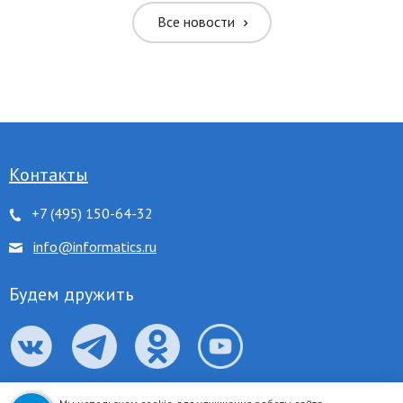
Все новости
ить межбуквенное
ить межстрочное
ить межстрочное
Контакты
+7 (495) 150-64-32
ровать цвета
info@informatics.ru
 серого
Будем дружить
нуть ссылки
 курсор
к для чтения