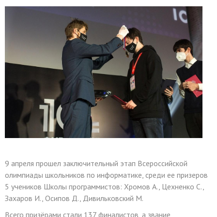
9 апреля прошел заключительный этап Всероссийской
олимпиады школьников по информатике, среди ее призеров
5 учеников Школы программистов: Хромов А., Цехненко С.,
Захаров И., Осипов Д., Дивильковский М.
Всего призёрами стали 137 финалистов, а звание