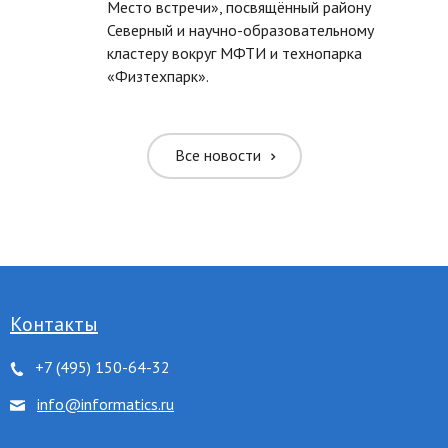
Место встречи», посвящённый району
Северный и научно-образовательному
ть размер текста
кластеру вокруг МФТИ и технопарка
«Физтехпарк».
ть размер текста
ть межбуквенное
Все новости
ить межбуквенное
ить межстрочное
ить межстрочное
Контакты
+7 (495) 150-64-32
ровать цвета
info@informatics.ru
 серого