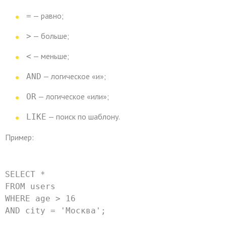
— равно;
=
— больше;
>
— меньше;
<
— логическое «и»;
AND
— логическое «или»;
OR
— поиск по шаблону.
LIKE
Пример:
SELECT
*
FROM
 users
WHERE
 age 
>
16
AND
 city 
=
'Москва'
;