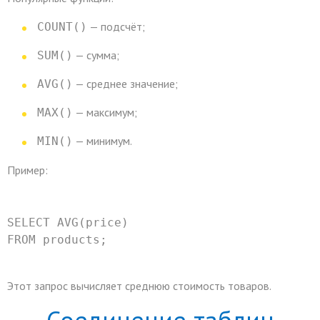
— подсчёт;
COUNT()
— сумма;
SUM()
— среднее значение;
AVG()
— максимум;
MAX()
— минимум.
MIN()
Пример:
SELECT
 AVG(price)
FROM
 products;
Этот запрос вычисляет среднюю стоимость товаров.