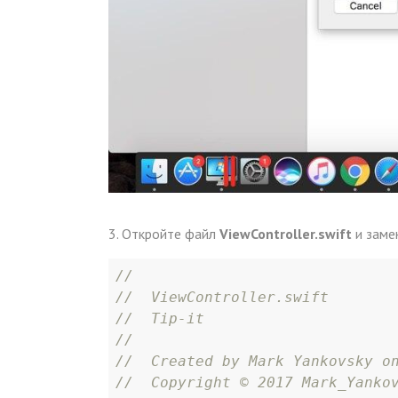
3. Откройте файл
ViewController.swift
и заме
//
//  ViewController.swift
//  Tip-it
//
//  Created by Mark Yankovsky o
//  Copyright © 2017 Mark_Yanko