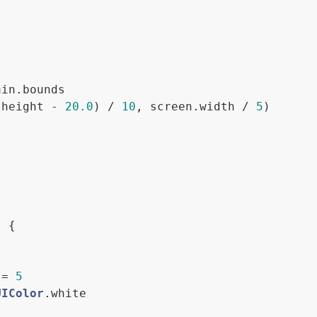
.height - 
20.0
) / 
10
, screen.width / 
5
 {



 = 
5
UIColor
.white
