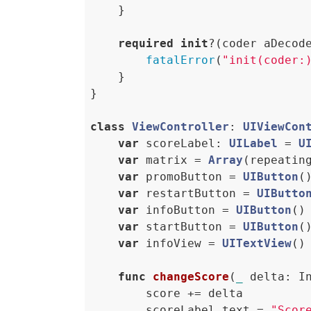
    }

required
init
?(coder aDecod
fatalError
(
"init(coder:
    }

}

class
ViewController
: 
UIViewCon
var
 scoreLabel: 
UILabel
 = 
U
var
 matrix = 
Array
(repeatin
var
 promoButton = 
UIButton
()
var
 restartButton = 
UIButto
var
 infoButton = 
UIButton
()

var
 startButton = 
UIButton
()
var
 infoView = 
UITextView
()

func
changeScore
(
_
 delta: I
        score += delta

        scoreLabel.text = 
"Scor