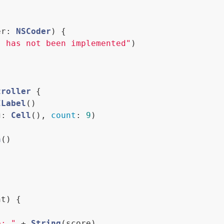
er: 
NSCoder
) {

) has not been implemented"
)

troller
{

ILabel
()

g: 
Cell
(), 
count
: 
9
)



n
()



nt)
 {

e: "
 + 
String
(score)
