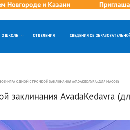
ани
Приглашаем в новые отделен
О ШКОЛЕ
ОТДЕЛЕНИЯ
СВЕДЕНИЯ ОБ ОБРАЗОВАТЕЛЬНО
IOS-ИГРА ОДНОЙ СТРОЧКОЙ ЗАКЛИНАНИЯ AVADAKEDAVRA (ДЛЯ MACOS)
ой заклинания AvadaKedavra (д