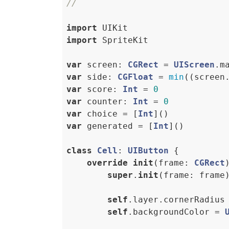
//
import
import
 SpriteKit

var
 screen: 
CGRect
 = 
UIScreen
var
 side: 
CGFloat
 = 
min
((screen
var
 score: 
Int
 = 
0
var
 counter: 
Int
 = 
0
var
 choice = [
Int
var
 generated = [
Int
]()

class
Cell
: 
UIButton
{

override
init
(frame: 
CGRect
)
super
.
init
(frame: frame)
self
.layer.cornerRadius
self
.backgroundColor = 