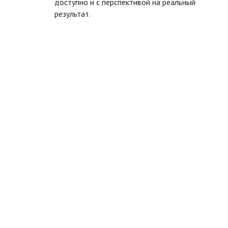
доступно и с перспективой на реальный
результат.
ть размер текста
ть размер текста
ть межбуквенное