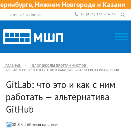
Нижнем Новгороде и Казани
Приг
Личный кабинет
+7 (495) 150-64-32
ГЛАВНАЯ
>
БЛОГ ШКОЛЫ ПРОГРАММИСТОВ
>
GITLAB: ЧТО ЭТО И КАК С НИМ РАБОТАТЬ — АЛЬТЕРНАТИВА GITHUB
GitLab: что это и как с ним
работать — альтернатива
GitHub
08. 05. 26
Время на чтение: